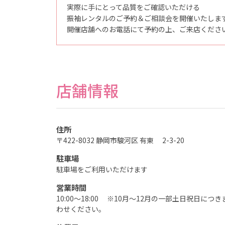
記
実際に手にとって品質をご確認いただける
念
写
振袖レンタルのご予約＆ご相談会を開催いたしま
真
開催店舗へのお電話にて予約の上、ご来店くださ
撮
影
な
ら
こ
ど
も
写
店舗情報
真
館
ス
タ
ジ
オ
住所
ア
リ
〒422-8032 静岡市駿河区 有東 2-3-20
ス
｜
駐車場
写
真
駐車場をご利用いただけます
ス
タ
ジ
営業時間
オ
10:00～18:00 ※10月～12月の一部土日祝日
・
フ
わせください。
ォ
ト