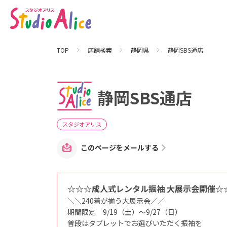
静
岡
S
B
S
通
店
TOP
店舗検索
静岡県
静岡SBS通店
｜
静
岡
県
｜
店
静岡SBS通店
舗
検
索
｜
マ
スタジオアリス
タ
ニ
テ
このページをメールする
ィ
、
赤
ち
ゃ
☆☆☆成人式レンタル振袖 大展示会開催☆
ん
、
＼＼240着が揃う大展示会／／
こ
ど
期間限定 9/19（土）～9/27（日）
も
普段はタブレットでお選びいただく振袖を
の