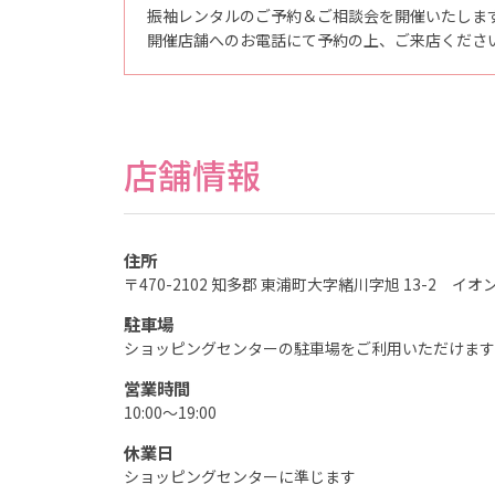
も
振袖レンタルのご予約＆ご相談会を開催いたしま
の
記
開催店舗へのお電話にて予約の上、ご来店くださ
念
写
真
撮
影
な
ら
店舗情報
こ
ど
も
写
真
館
ス
住所
タ
〒470-2102 知多郡 東浦町大字緒川字旭 13-2 イ
ジ
オ
ア
駐車場
リ
ス
ショッピングセンターの駐車場をご利用いただけます
｜
写
営業時間
真
ス
10:00～19:00
タ
ジ
休業日
オ
・
ショッピングセンターに準じます
フ