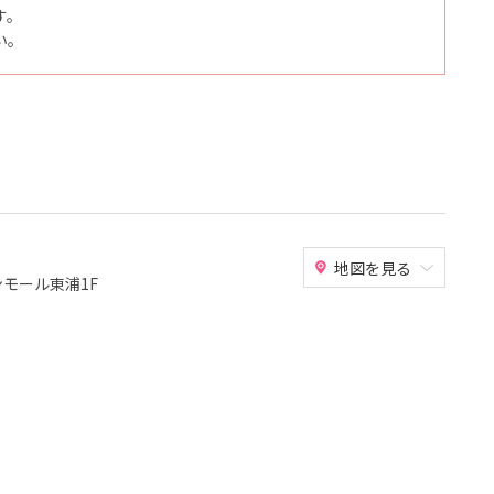
す。
い。
地図を見る
オンモール東浦1F