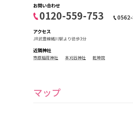
ォ
お問い合わせ
ト
ス
0120-559-753
タ
0562-
ジ
オ
アクセス
JR武豊線緒川駅より徒歩3分
近隣神社
市原稲荷神社
本刈谷神社
乾坤院
マップ