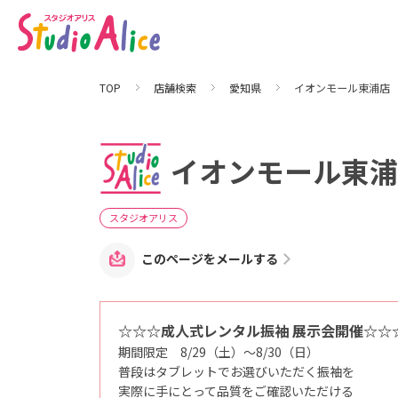
イ
オ
ン
モ
ー
ル
東
TOP
店舗検索
愛知県
イオンモール東浦店
浦
店
｜
愛
知
県
イオンモール東浦
｜
店
舗
検
索
スタジオアリス
｜
マ
タ
このページをメールする
ニ
テ
ィ
、
赤
☆☆☆成人式レンタル振袖 展示会開催☆☆
ち
ゃ
期間限定 8/29（土）～8/30（日）
ん
、
普段はタブレットでお選びいただく振袖を
こ
実際に手にとって品質をご確認いただける
ど