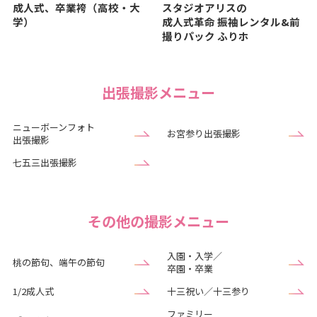
成人式、卒業袴（高校・大
スタジオアリスの
学）
成人式革命
振袖レンタル&前
撮りパック ふりホ
出張撮影メニュー
ニューボーンフォト
お宮参り出張撮影
出張撮影
七五三出張撮影
その他の撮影メニュー
入園・入学／
桃の節句、端午の節句
卒園・卒業
1/2成人式
十三祝い／十三参り
ファミリー