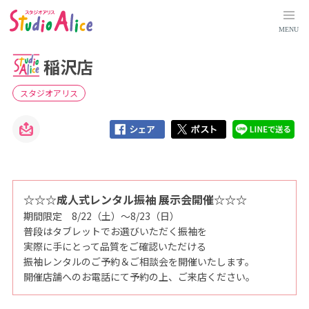
稲
沢
店
MENU
｜
愛
知
稲沢店
県
｜
店
舗
スタジオアリス
検
索
｜
マ
タ
ニ
テ
ィ
、
赤
ち
☆☆☆成人式レンタル振袖 展示会開催☆☆☆
ゃ
期間限定 8/22（土）～8/23（日）
ん
、
普段はタブレットでお選びいただく振袖を
こ
ど
実際に手にとって品質をご確認いただける
も
振袖レンタルのご予約＆ご相談会を開催いたします。
の
記
開催店舗へのお電話にて予約の上、ご来店ください。
念
写
真