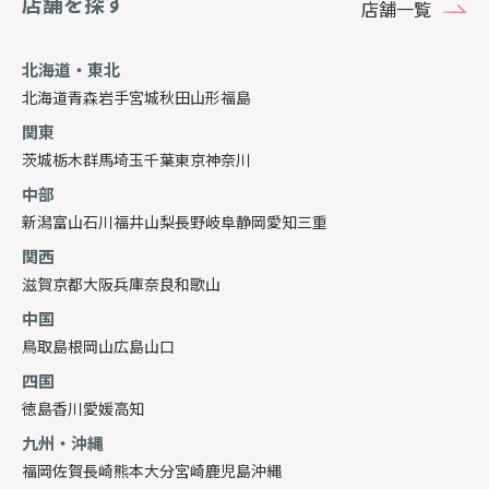
店舗を探す
店舗一覧
北海道・東北
北海道
青森
岩手
宮城
秋田
山形
福島
関東
茨城
栃木
群馬
埼玉
千葉
東京
神奈川
中部
新潟
富山
石川
福井
山梨
長野
岐阜
静岡
愛知
三重
関西
滋賀
京都
大阪
兵庫
奈良
和歌山
中国
鳥取
島根
岡山
広島
山口
四国
徳島
香川
愛媛
高知
九州・沖縄
福岡
佐賀
長崎
熊本
大分
宮崎
鹿児島
沖縄