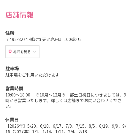
撮
影
な
店舗情報
ら
こ
ど
も
写
住所
真
〒492-8274 稲沢市 天池光田町 100番地2
館
ス
タ
ジ
地図を見る
オ
ア
リ
駐車場
ス
｜
駐車場をご利用いただけます
写
真
ス
営業時間
タ
ジ
10:00～18:00 ※10月～12月の一部土日祝日につきましては、9
オ
時から営業いたします。詳しくは店舗までお問い合わせくださ
・
フ
い。
ォ
ト
ス
休業日
タ
【2026年】5/20、6/10、6/17、7/8、7/15、8/5、8/19、9/9、9/
ジ
オ
16【2027年】1/1、1/14、1/21、2/4、2/18