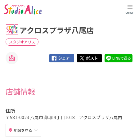
ア
ク
ロ
MENU
ス
プ
ラ
アクロスプラザ八尾店
ザ
八
尾
店
スタジオアリス
｜
大
阪
府
｜
店
舗
検
索
｜
マ
店舗情報
タ
ニ
テ
ィ
住所
、
赤
〒581-0023 八尾市 都塚 4丁目1018 アクロスプラザ八尾内
ち
ゃ
ん
地図を見る
、
こ