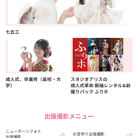
七五三
成人式、卒業袴（高校・大
スタジオアリスの
学）
成人式革命
振袖レンタル&前
撮りパック ふりホ
出張撮影メニュー
ニューボーンフォト
お宮参り出張撮影
出張撮影