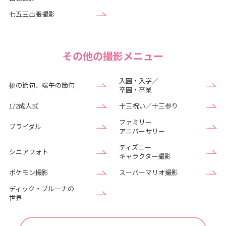
七五三出張撮影
その他の撮影メニュー
入園・入学／
桃の節句、端午の節句
卒園・卒業
1/2成人式
十三祝い／十三参り
ファミリー
ブライダル
アニバーサリー
ディズニー
シニアフォト
キャラクター撮影
ポケモン撮影
スーパーマリオ撮影
ディック・ブルーナの
世界