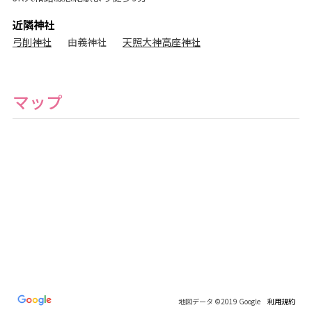
フ
ォ
近隣神社
ト
ス
弓削神社
由義神社
天照大神高座神社
タ
ジ
オ
マップ
地図データ ©2019 Google
利用規約