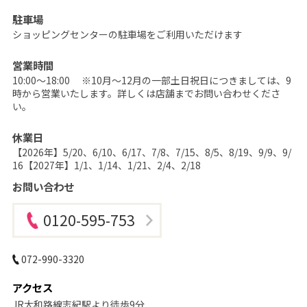
ど
も
駐車場
の
記
ショッピングセンターの駐車場をご利用いただけます
念
写
真
営業時間
撮
10:00～18:00 ※10月～12月の一部土日祝日につきましては、9
影
な
時から営業いたします。詳しくは店舗までお問い合わせくださ
ら
い。
こ
ど
も
休業日
写
真
【2026年】5/20、6/10、6/17、7/8、7/15、8/5、8/19、9/9、9/
館
16【2027年】1/1、1/14、1/21、2/4、2/18
ス
タ
お問い合わせ
ジ
オ
ア
リ
0120-595-753
ス
｜
写
真
072-990-3320
ス
タ
ジ
アクセス
オ
・
JR大和路線志紀駅より徒歩9分