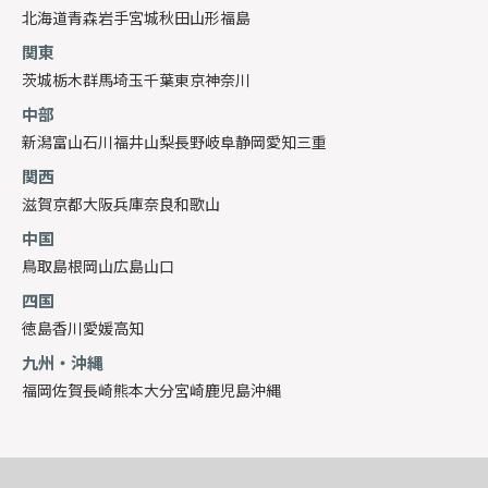
北海道
青森
岩手
宮城
秋田
山形
福島
関東
茨城
栃木
群馬
埼玉
千葉
東京
神奈川
中部
新潟
富山
石川
福井
山梨
長野
岐阜
静岡
愛知
三重
関西
滋賀
京都
大阪
兵庫
奈良
和歌山
中国
鳥取
島根
岡山
広島
山口
四国
徳島
香川
愛媛
高知
九州・沖縄
福岡
佐賀
長崎
熊本
大分
宮崎
鹿児島
沖縄