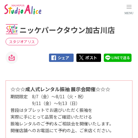
ニ
ッ
ケ
MENU
パ
ー
ク
ニッケパークタウン加古川店
タ
ウ
ン
加
スタジオアリス
古
川
店
｜
兵
庫
県
｜
店
舗
検
☆☆☆成人式レンタル振袖 展示会開催☆☆☆
索
期間限定 8/7（金）～8/11（火・祝）
｜
マ
9/11（金）～9/13（日）
タ
ニ
普段はタブレットでお選びいただく振袖を
テ
実際に手にとって品質をご確認いただける
ィ
、
振袖レンタルのご予約＆ご相談会を開催いたします。
赤
開催店舗へのお電話にて予約の上、ご来店ください。
ち
ゃ