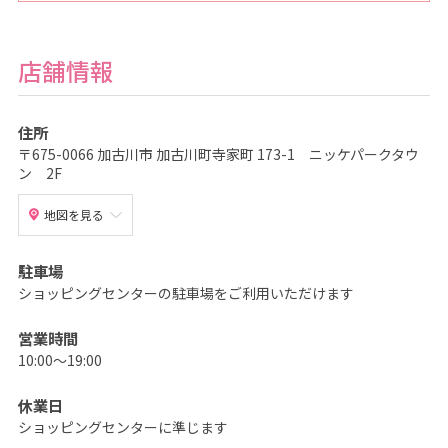
ん
、
こ
ど
も
店舗情報
の
記
念
写
住所
真
撮
〒675-0066 加古川市 加古川町寺家町 173-1 ニッケパークタウ
影
ン 2F
な
ら
こ
地図を見る
ど
も
写
真
駐車場
館
ス
ショッピングセンターの駐車場をご利用いただけます
タ
ジ
オ
営業時間
ア
リ
10:00～19:00
ス
｜
写
休業日
真
ス
ショッピングセンターに準じます
タ