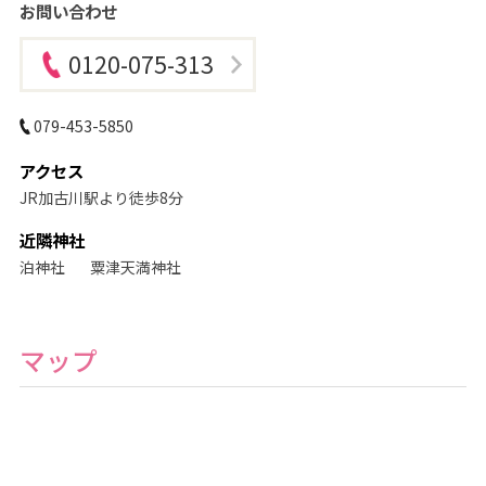
ジ
お問い合わせ
オ
・
フ
0120-075-313
ォ
ト
ス
タ
079-453-5850
ジ
オ
アクセス
JR加古川駅より徒歩8分
近隣神社
泊神社
粟津天満神社
マップ