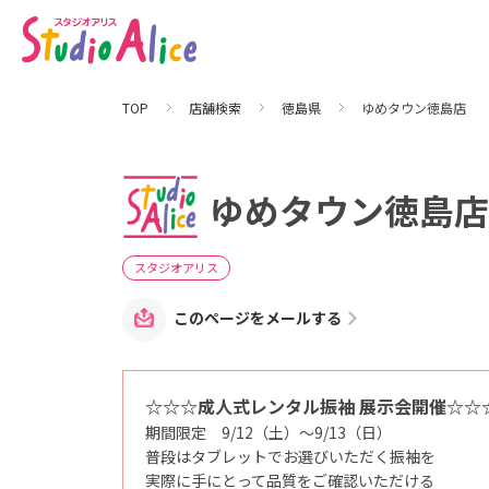
ゆ
め
タ
ウ
ン
徳
島
TOP
店舗検索
徳島県
ゆめタウン徳島店
店
｜
徳
島
県
｜
ゆめタウン徳島店
店
舗
検
索
｜
スタジオアリス
マ
タ
ニ
このページをメールする
テ
ィ
、
赤
ち
☆☆☆成人式レンタル振袖 展示会開催☆☆
ゃ
ん
期間限定 9/12（土）～9/13（日）
、
こ
普段はタブレットでお選びいただく振袖を
ど
実際に手にとって品質をご確認いただける
も