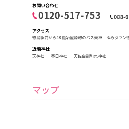
ト
お問い合わせ
ス
タ
0120-517-753
ジ
088-6
オ
アクセス
徳島駅前から48 鍛冶屋原線のバス乗車 ゆめタウン
近隣神社
天神社
春日神社
天佐自能和気神社
マップ