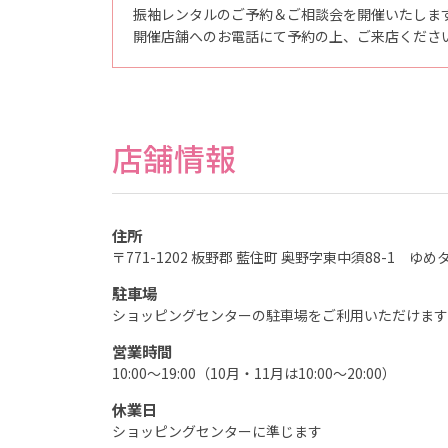
の
振袖レンタルのご予約＆ご相談会を開催いたしま
記
念
開催店舗へのお電話にて予約の上、ご来店くださ
写
真
撮
影
な
ら
こ
店舗情報
ど
も
写
真
館
ス
タ
住所
ジ
〒771-1202 板野郡 藍住町 奥野字東中須88-1 ゆ
オ
ア
リ
駐車場
ス
｜
ショッピングセンターの駐車場をご利用いただけます
写
真
営業時間
ス
タ
10:00～19:00（10月・11月は10:00～20:00）
ジ
オ
休業日
・
フ
ショッピングセンターに準じます
ォ