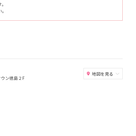
す。
い。
地図を見る
めタウン徳島２F