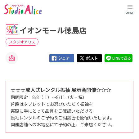
イ
オ
ン
MENU
モ
ー
ル
イオンモール徳島店
徳
島
店
｜
スタジオアリス
徳
島
県
｜
店
舗
検
索
｜
マ
タ
☆☆☆成人式レンタル振袖 展示会開催☆☆☆
ニ
期間限定 8/8（土）～8/11（火・祝）
テ
ィ
普段はタブレットでお選びいただく振袖を
、
赤
実際に手にとって品質をご確認いただける
ち
振袖レンタルのご予約＆ご相談会を開催いたします。
ゃ
ん
開催店舗へのお電話にて予約の上、ご来店ください。
、
こ
ど