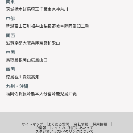
関東
茨城
栃木
群馬
埼玉
千葉
東京
神奈川
中部
新潟
富山
石川
福井
山梨
長野
岐阜
静岡
愛知
三重
関西
滋賀
京都
大阪
兵庫
奈良
和歌山
中国
鳥取
島根
岡山
広島
山口
四国
徳島
香川
愛媛
高知
九州・沖縄
福岡
佐賀
長崎
熊本
大分
宮崎
鹿児島
沖縄
サイトマップ
よくある質問
会社情報
採用情報
IR情報
サイトのご利用にあたって
スタジオアリスHPのリンクについて