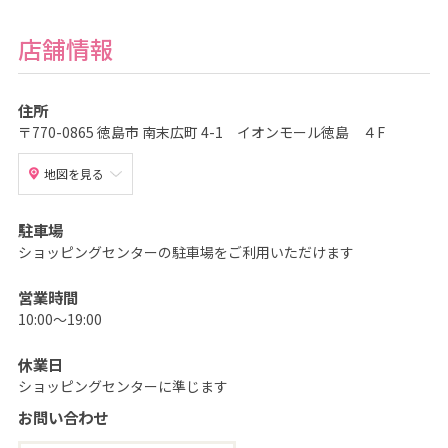
も
の
記
店舗情報
念
写
真
撮
影
住所
な
〒770-0865 徳島市 南末広町 4-1 イオンモール徳島 ４F
ら
こ
ど
も
地図を見る
写
真
館
駐車場
ス
タ
ショッピングセンターの駐車場をご利用いただけます
ジ
オ
ア
営業時間
リ
ス
10:00～19:00
｜
写
真
休業日
ス
タ
ショッピングセンターに準じます
ジ
オ
お問い合わせ
・
フ