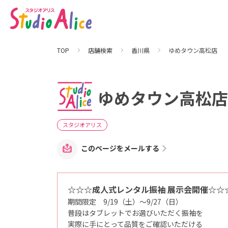
ゆ
め
タ
ウ
ン
高
松
TOP
店舗検索
香川県
ゆめタウン高松店
店
｜
香
川
県
｜
ゆめタウン高松店
店
舗
検
索
｜
スタジオアリス
マ
タ
ニ
このページをメールする
テ
ィ
、
赤
ち
☆☆☆成人式レンタル振袖 展示会開催☆☆
ゃ
ん
期間限定 9/19（土）～9/27（日）
、
こ
普段はタブレットでお選びいただく振袖を
ど
実際に手にとって品質をご確認いただける
も