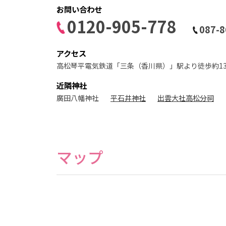
ト
お問い合わせ
ス
タ
0120-905-778
ジ
087-8
オ
アクセス
高松琴平電気鉄道「三条（香川県）」駅より徒歩約1
近隣神社
廣田八幡神社
平石井神社
出雲大社高松分祠
マップ