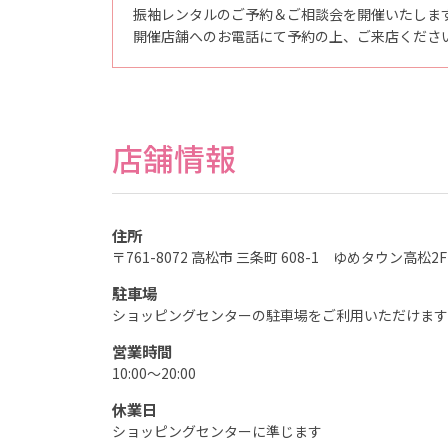
の
振袖レンタルのご予約＆ご相談会を開催いたしま
記
念
開催店舗へのお電話にて予約の上、ご来店くださ
写
真
撮
影
な
ら
こ
店舗情報
ど
も
写
真
館
ス
タ
住所
ジ
〒761-8072 高松市 三条町 608-1 ゆめタウン高松2F
オ
ア
リ
駐車場
ス
｜
ショッピングセンターの駐車場をご利用いただけます
写
真
営業時間
ス
タ
10:00～20:00
ジ
オ
休業日
・
フ
ショッピングセンターに準じます
ォ