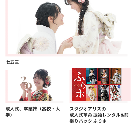
七五三
成人式、卒業袴（高校・大
スタジオアリスの
学）
成人式革命
振袖レンタル&前
撮りパック ふりホ