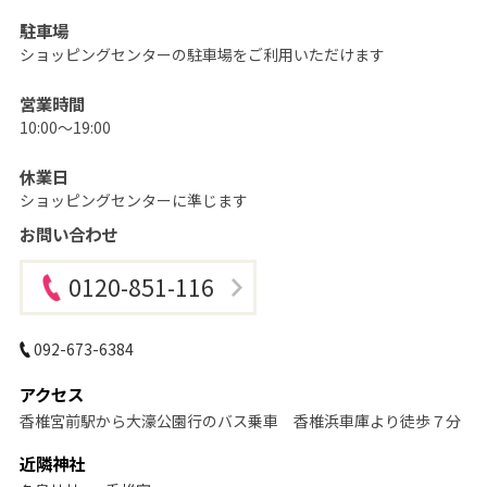
ど
も
駐車場
の
記
ショッピングセンターの駐車場をご利用いただけます
念
写
真
営業時間
撮
10:00～19:00
影
な
ら
こ
休業日
ど
ショッピングセンターに準じます
も
写
お問い合わせ
真
館
ス
タ
0120-851-116
ジ
オ
ア
リ
092-673-6384
ス
｜
写
アクセス
真
ス
香椎宮前駅から大濠公園行のバス乗車 香椎浜車庫より徒歩７分
タ
ジ
近隣神社
オ
・