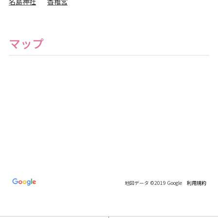
名島神社
香椎宮
フ
ォ
ト
ス
タ
ジ
マップ
オ
地図データ ©2019 Google
利用規約