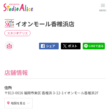
イ
オ
ン
MENU
モ
ー
ル
イオンモール香椎浜店
香
椎
浜
店
スタジオアリス
｜
福
岡
県
｜
店
舗
検
索
｜
マ
店舗情報
タ
ニ
テ
ィ
住所
、
赤
〒813-0016 福岡市東区 香椎浜 3-12-1イオンモール香椎浜2F
ち
ゃ
ん
地図を見る
、
こ