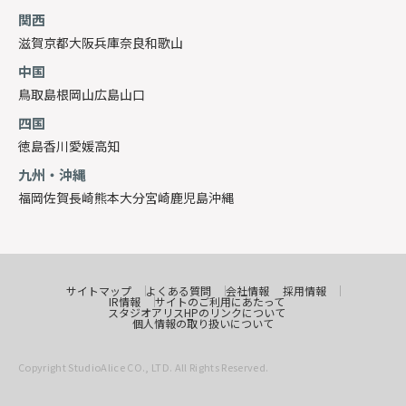
関西
滋賀
京都
大阪
兵庫
奈良
和歌山
中国
鳥取
島根
岡山
広島
山口
四国
徳島
香川
愛媛
高知
九州・沖縄
福岡
佐賀
長崎
熊本
大分
宮崎
鹿児島
沖縄
サイトマップ
よくある質問
会社情報
採用情報
IR情報
サイトのご利用にあたって
スタジオアリスHPのリンクについて
個人情報の取り扱いについて
Copyright StudioAlice CO., LTD. All Rights Reserved.