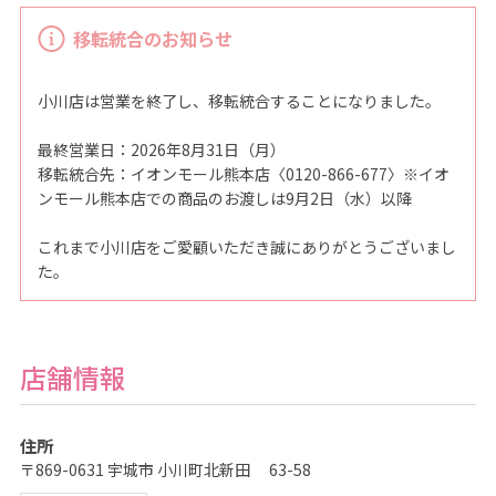
撮
影
移転統合のお知らせ
な
ら
こ
ど
も
小川店は営業を終了し、移転統合することになりました。
写
真
館
最終営業日：2026年8月31日（月）
ス
移転統合先：イオンモール熊本店〈0120-866-677〉※イオ
タ
ジ
ンモール熊本店での商品のお渡しは9月2日（水）以降
オ
ア
リ
これまで小川店をご愛顧いただき誠にありがとうございまし
ス
｜
た。
写
真
ス
タ
ジ
オ
店舗情報
・
フ
ォ
ト
ス
住所
タ
〒869-0631 宇城市 小川町北新田 63-58
ジ
オ