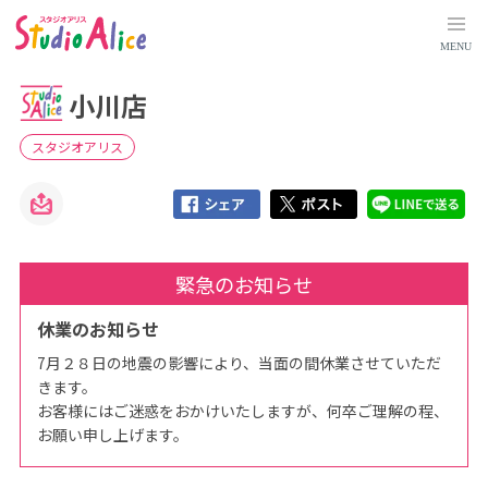
小
川
店
MENU
｜
熊
本
小川店
県
｜
店
舗
スタジオアリス
検
索
｜
マ
タ
ニ
テ
ィ
緊急のお知らせ
、
赤
ち
休業のお知らせ
ゃ
ん
、
7月２８日の地震の影響により、当面の間休業させていただ
こ
きます。
ど
も
お客様にはご迷惑をおかけいたしますが、何卒ご理解の程、
の
記
お願い申し上げます。
念
写
真