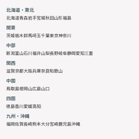
北海道・東北
北海道
青森
岩手
宮城
秋田
山形
福島
関東
茨城
栃木
群馬
埼玉
千葉
東京
神奈川
中部
新潟
富山
石川
福井
山梨
長野
岐阜
静岡
愛知
三重
関西
滋賀
京都
大阪
兵庫
奈良
和歌山
中国
鳥取
島根
岡山
広島
山口
四国
徳島
香川
愛媛
高知
九州・沖縄
福岡
佐賀
長崎
熊本
大分
宮崎
鹿児島
沖縄