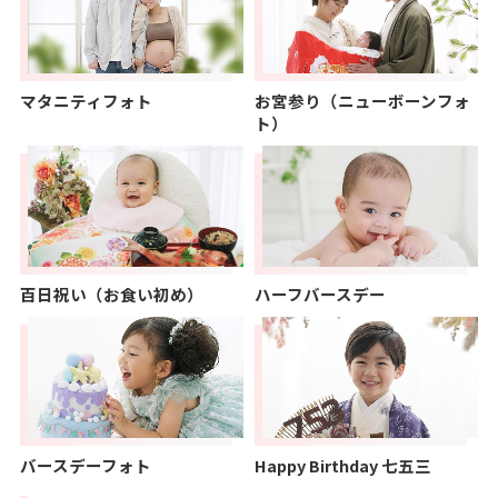
マタニティフォト
お宮参り（ニューボーンフォ
ト）
百日祝い（お食い初め）
ハーフバースデー
バースデーフォト
Happy Birthday 七五三