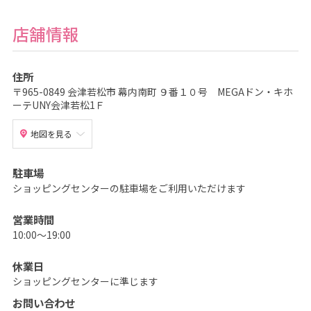
写
真
撮
店舗情報
影
な
ら
こ
ど
住所
も
〒965-0849 会津若松市 幕内南町 ９番１０号 MEGAドン・キホ
写
真
ーテUNY会津若松1Ｆ
館
ス
タ
地図を見る
ジ
オ
ア
リ
駐車場
ス
ショッピングセンターの駐車場をご利用いただけます
｜
写
真
ス
営業時間
タ
10:00～19:00
ジ
オ
・
休業日
フ
ォ
ショッピングセンターに準じます
ト
ス
お問い合わせ
タ