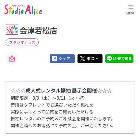
会
津
若
MENU
松
店
｜
会津若松店
福
島
県
｜
スタジオアリス
店
舗
検
索
｜
マ
タ
ニ
テ
ィ
、
☆☆☆成人式レンタル振袖 展示会開催☆☆☆
赤
期間限定 8/8（土）～8/11（火・祝）
ち
ゃ
普段はタブレットでお選びいただく振袖を
ん
、
実際に手にとって品質をご確認いただける
こ
振袖レンタルのご予約＆ご相談会を開催いたします。
ど
も
開催店舗へのお電話にて予約の上、ご来店ください。
の
記
念