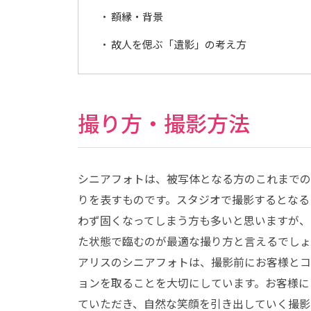
ア
フ
額縁・背景
ォ
ト
の
故人を偲ぶ「遺影」の考え方
撮
り
方
や
料
金
に
撮り方・撮影方法
つ
い
て
ご
紹
介
シニアフォトは、被写体となる方のこれまでの
！
｜
りを表すものです。スタジオで撮影するとなる
こ
ど
も
わず固くなってしまう方も多いと思いますが、
写
真
た状態で臨むのが最適な撮り方と言えるでしょ
館
ス
アリスのシニアフォトは、撮影前にお客様とコ
タ
ジ
ョンを取ることを大切にしています。お客様に
オ
ア
ていただき、自然な笑顔を引き出していく撮影
リ