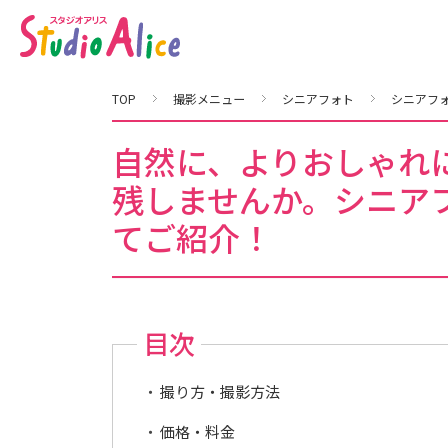
自
然
に
、
よ
り
お
TOP
撮影メニュー
シニアフォト
シニアフ
し
ゃ
れ
に
自然に、よりおしゃれ
、
こ
残しませんか。シニア
れ
か
ら
てご紹介！
の
人
生
を
素
敵
に
残
目次
し
ま
せ
ん
撮り方・撮影方法
か
。
シ
価格・料金
ニ