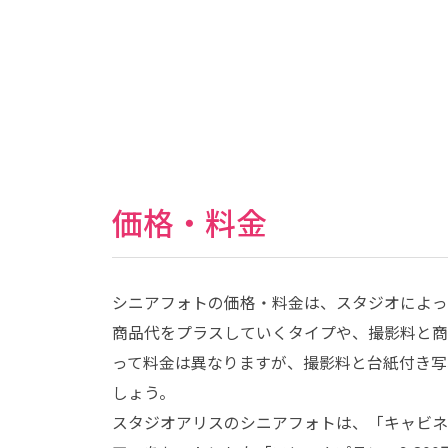
ス
｜
写
真
ス
タ
ジ
オ
・
フ
ォ
ト
ス
タ
ジ
価格・料金
オ
シニアフォトの価格・料金は、スタジオによってさ
商品代をプラスしていくタイプや、撮影料と商
って料金は異なりますが、撮影料と台紙付き写真で
しょう。
スタジオアリスのシニアフォトは、「キャビネ