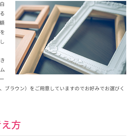
白
る
額
を
し
き
ム
ー
、ブラウン）をご用意していますのでお好みでお選びく
考え方