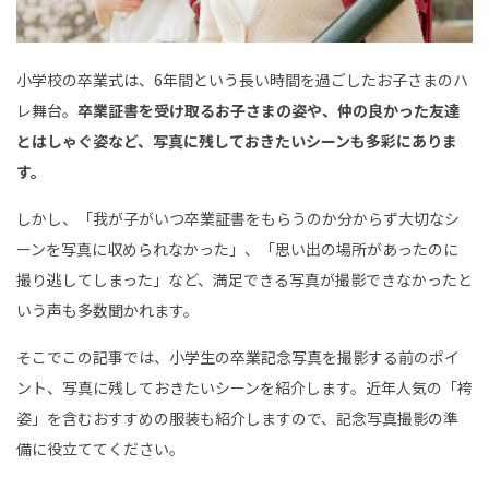
こ
ど
も
写
真
小学校の卒業式は、6年間という長い時間を過ごしたお子さまのハ
館
ス
レ舞台。
卒業証書を受け取るお子さまの姿や、仲の良かった友達
タ
ジ
とはしゃぐ姿など、写真に残しておきたいシーンも多彩にありま
オ
ア
す。
リ
ス
｜
しかし、「我が子がいつ卒業証書をもらうのか分からず大切なシ
写
真
ーンを写真に収められなかった」、「思い出の場所があったのに
ス
タ
撮り逃してしまった」など、満足できる写真が撮影できなかったと
ジ
オ
いう声も多数聞かれます。
・
フ
ォ
そこでこの記事では、小学生の卒業記念写真を撮影する前のポイ
ト
ス
ント、写真に残しておきたいシーンを紹介します。近年人気の「袴
タ
ジ
姿」を含むおすすめの服装も紹介しますので、記念写真撮影の準
オ
備に役立ててください。