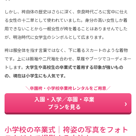
しかし、袴自体の歴史はさらに深く、奈良時代ごろに宮中に仕え
る女性の十二単として使われていました。身分の高い女性しか着
用できないことから一般女性が袴を着ることはありませんでした
が、明治時代に女学生のシンボルとして広まります。
袴は服全体を指す言葉ではなく、下に着るスカートのような着物
です。上には振袖や二尺袖を合わせ、草履やブーツでコーディネー
トします。
大学生や高校生の卒業式で着用する印象が強いもの
の、現在は小学生にも人気です。
＼卒園袴・小学校卒業袴レンタルをご用意／
入園・入学／卒園・卒業
プランを見る
小学校の卒業式｜袴姿の写真をフォト