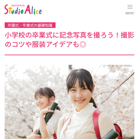
小
学
校
MENU
の
卒
業
卒園式・卒業式の基礎知識
式
に
小学校の卒業式に記念写真を撮ろう！撮影
記
念
のコツや服装アイデアも◎
写
真
を
撮
ろ
う
！
撮
影
の
コ
ツ
や
服
装
ア
イ
デ
ア
も
◎
｜