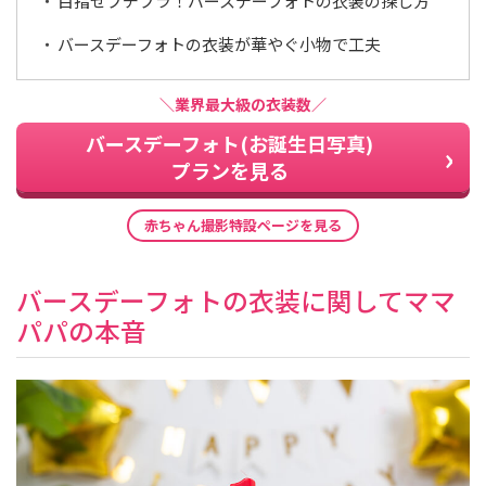
目指せプチプラ！バースデーフォトの衣装の探し方
ア
リ
ス
バースデーフォトの衣装が華やぐ小物で工夫
｜
写
真
ス
＼業界最大級の衣装数／
タ
ジ
バースデーフォト(お誕生日写真)
オ
・
プランを見る
フ
ォ
ト
ス
赤ちゃん撮影特設ページを見る
タ
ジ
オ
バースデーフォトの衣装に関してママ
パパの本音