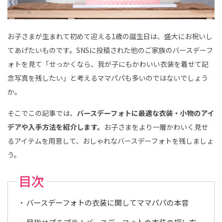
タ
ニ
テ
ィ
、
お子さまが生まれて初めて迎える1歳の誕生日は、盛大にお祝いし
赤
ち
てあげたいものです。SNSに投稿された他のご家族のバースデーフ
ゃ
ん
ォトを見て「せっかくなら、我が子にもかわいい衣装を着せて記
、
こ
念写真を残したい」と考えるママパパも多いのではないでしょう
ど
も
か。
の
記
念
そこでこの記事では、
バースデーフォトに最適な衣装・小物のアイ
写
真
デアや入手方法を紹介します。
お子さまをより一層かわいく見せ
撮
影
るアイテムを用意して、おしゃれなバースデーフォトを残しましょ
な
ら
う。
こ
ど
も
目次
写
真
館
ス
バースデーフォトの衣装に関してママパパの本音
タ
ジ
オ