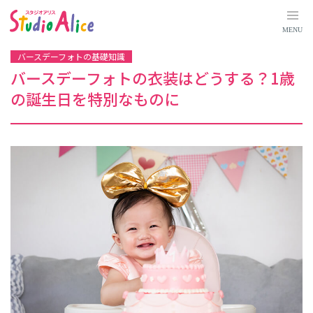
バ
ー
ス
MENU
デ
ー
フ
バースデーフォトの基礎知識
ォ
ト
バースデーフォトの衣装はどうする？
1歳
の
衣
の誕生日を特別なものに
装
は
ど
う
す
る
？
1
歳
の
誕
生
日
を
特
別
な
も
の
に
｜
マ