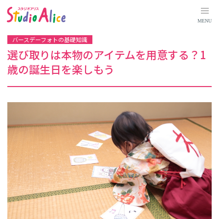
選
び
取
MENU
り
は
本
バースデーフォトの基礎知識
物
の
選び取りは本物のアイテムを用意する？1
ア
イ
歳の誕生日を楽しもう
テ
ム
を
用
意
す
る
？
1
歳
の
誕
生
日
を
楽
し
も
う
｜
こ
ど