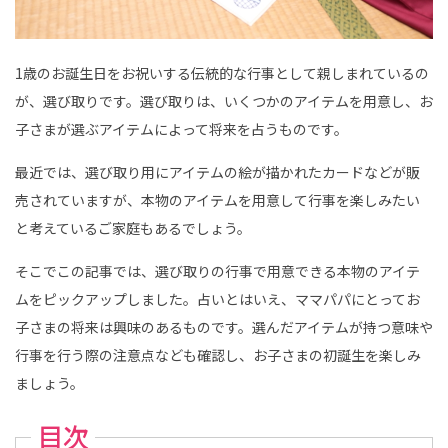
も
写
真
館
ス
1歳のお誕生日をお祝いする伝統的な行事として親しまれているの
タ
ジ
が、選び取りです。選び取りは、いくつかのアイテムを用意し、お
オ
ア
子さまが選ぶアイテムによって将来を占うものです。
リ
ス
｜
最近では、選び取り用にアイテムの絵が描かれたカードなどが販
写
真
売されていますが、本物のアイテムを用意して行事を楽しみたい
ス
タ
と考えているご家庭もあるでしょう。
ジ
オ
・
そこでこの記事では、選び取りの行事で用意できる本物のアイテ
フ
ォ
ムをピックアップしました。占いとはいえ、ママパパにとってお
ト
ス
子さまの将来は興味のあるものです。選んだアイテムが持つ意味や
タ
ジ
行事を行う際の注意点なども確認し、お子さまの初誕生を楽しみ
オ
ましょう。
目次