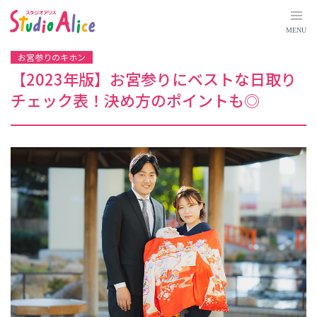
【
2
0
MENU
2
3
年
お宮参りのキホン
版
】
【2023年版】お宮参りにベストな日取り
お
宮
チェック表！決め方のポイントも◎
参
り
に
ベ
ス
ト
な
日
取
り
チ
ェ
ッ
ク
表
！
決
め
方
の
ポ
イ