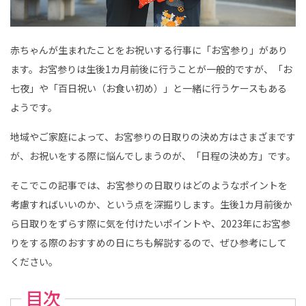
ン
ト
も
◎
｜
赤ちゃんが生まれたことをお祝いする行事に「お宮参り」があり
こ
ど
ます。お宮参りは生後1カ月前後に行うことが一般的ですが、「お
も
写
七夜」や「百日祝い（お食い初め）」と一緒に行うケースもある
真
館
ようです。
ス
タ
ジ
地域やご家庭によって、お宮参りの日取りの決め方はさまざまです
オ
ア
が、お祝いをする際に悩んでしまうのが、「日程の決め方」です。
リ
ス
｜
そこでこの記事では、お宮参りの日取りはどのようなポイントを
写
真
考慮すればいいのか、という点を深掘りします。生後1カ月前後か
ス
タ
ら日取りをずらす際に気を付けたいポイントや、2023年にお宮参
ジ
オ
りをする際のおすすめの日にちも解説するので、ぜひ参考にして
・
フ
ください。
ォ
ト
ス
タ
目次
ジ