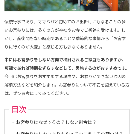
消
方
法
｜
こ
伝統行事であり、ママパパと初めてのお出掛けにもなることの多
ど
も
いお宮参りには、多くの方が神社やお寺でご祈祷を受けます。し
写
真
かし、産後間もない時期であることや季節的な事情から「お宮参
館
ス
りに行くのが大変」と感じる方も少なくありません。
タ
ジ
オ
中にはお宮参りをしない方向で検討されるご家庭もありますが、
ア
リ
可能であれば時期をずらすなどして、実施するのがおすすめです。
ス
｜
今回はお宮参りをおすすめする理由や、お参りができない原因の
写
真
解消方法などを紹介します。お宮参りについて不安を抱えている方
ス
タ
は、ぜひ参考にしてみてください。
ジ
オ
・
目次
フ
ォ
ト
ス
お宮参りはなぜするの？しない割合は？
タ
ジ
オ
お宮参りはしないよりもやっておこう！その理由は？