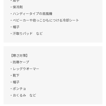
・扇子
・保冷剤
・ハンディータイプの扇風機
・ベビーカーや抱っこひもにつける冷却シート
・帽子
・汗取りパッド など
【寒さ対策】
・防寒ケープ
・レッグウオーマー
・靴下
・帽子
・ポンチョ
・おくるみ など