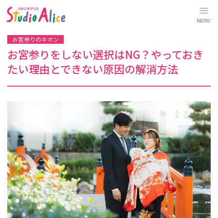
お
宮
参
MENU
り
を
し
お宮参りのキホン
な
い
お宮参りをしない選択はNG？やっておき
選
択
たい理由とできない原因の解消方法
は
N
G
？
や
っ
て
お
き
た
い
理
由
と
で
き
な
い
原
因
の
解