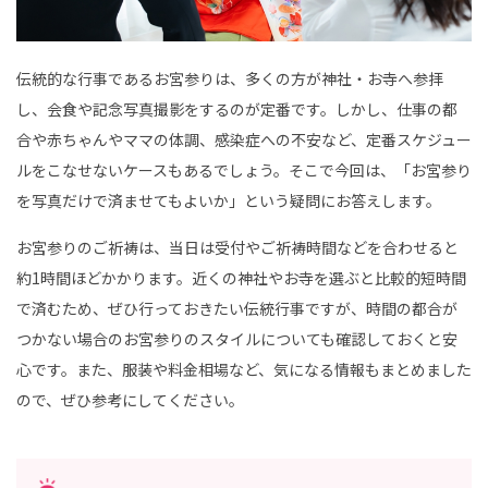
｜
こ
ど
も
写
伝統的な行事であるお宮参りは、多くの方が神社・お寺へ参拝
真
館
し、会食や記念写真撮影をするのが定番です。しかし、仕事の都
ス
タ
合や赤ちゃんやママの体調、感染症への不安など、定番スケジュー
ジ
オ
ルをこなせないケースもあるでしょう。そこで今回は、「お宮参り
ア
リ
を写真だけで済ませてもよいか」という疑問にお答えします。
ス
｜
写
お宮参りのご祈祷は、当日は受付やご祈祷時間などを合わせると
真
ス
約1時間ほどかかります。近くの神社やお寺を選ぶと比較的短時間
タ
ジ
で済むため、ぜひ行っておきたい伝統行事ですが、時間の都合が
オ
・
つかない場合のお宮参りのスタイルについても確認しておくと安
フ
ォ
心です。また、服装や料金相場など、気になる情報もまとめました
ト
ス
ので、ぜひ参考にしてください。
タ
ジ
オ