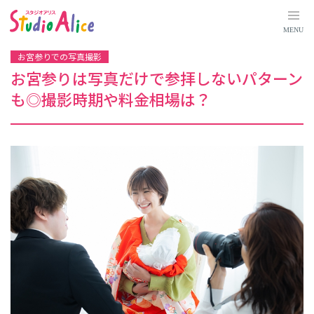
お
宮
参
MENU
り
は
写
お宮参りでの写真撮影
真
だ
お宮参りは写真だけで参拝しないパターン
け
で
も◎撮影時期や料金相場は？
参
拝
し
な
い
パ
タ
ー
ン
も
◎
撮
影
時
期
や
料
金
相
場
は
？