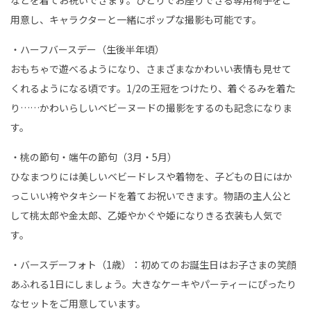
などを着てお祝いできます。ひとりでお座りできる専用椅子をご
用意し、キャラクターと一緒にポップな撮影も可能です。
・ハーフバースデー（生後半年頃）
おもちゃで遊べるようになり、さまざまなかわいい表情も見せて
くれるようになる頃です。1/2の王冠をつけたり、着ぐるみを着た
り……かわいらしいベビーヌードの撮影をするのも記念になりま
す。
・桃の節句・端午の節句（3月・5月）
ひなまつりには美しいベビードレスや着物を、子どもの日にはか
っこいい袴やタキシードを着てお祝いできます。物語の主人公と
して桃太郎や金太郎、乙姫やかぐや姫になりきる衣装も人気で
す。
・バースデーフォト（1歳）：初めてのお誕生日はお子さまの笑顔
あふれる1日にしましょう。大きなケーキやパーティーにぴったり
なセットをご用意しています。