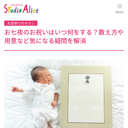
お
七
夜
MENU
の
お
祝
お宮参りのキホン
い
は
お七夜のお祝いはいつ何をする？数え方や
い
つ
用意など気になる疑問を解消
何
を
す
る
？
数
え
方
や
用
意
な
ど
気
に
な
る
疑
問
を
解
消