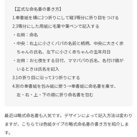
【正式な命名書の書き方】
1.奉書紙を横に2つ折りにして縦3等分に折り目をつける
2.3等分にした用紙に毛筆や筆ペンで記入する
・右側：命名
・中央：右上に小さくパパの名前と続柄、中央に大きく赤
ちゃんの氏名、左下に小さく赤ちゃんの生年月日
・左側：お七夜をする日付、ママパパの氏名、名付け親が
いるときは氏名を記入
3.1の折り目に沿って3つ折りにする
4.別の奉書紙を包み紙に使う→奉書紙に命名書を乗せ、
左・右・上・下の順に折り命名書を包む
最近は略式命名書も人気です。デザインによって記入方法は変わり
ますが、こちらでは色紙タイプの略式命名書の書き方を紹介しま
す。