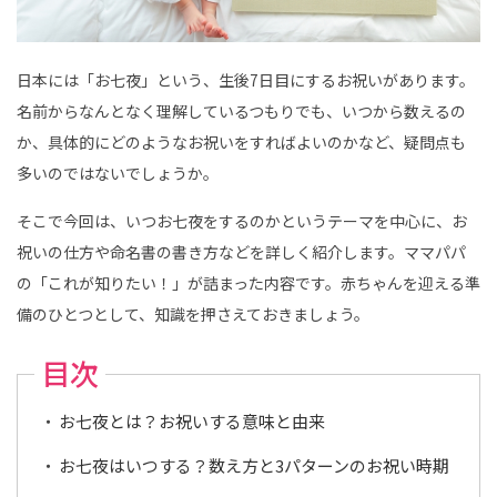
｜
こ
ど
も
写
日本には「お七夜」という、生後7日目にするお祝いがあります。
真
館
名前からなんとなく理解しているつもりでも、いつから数えるの
ス
タ
か、具体的にどのようなお祝いをすればよいのかなど、疑問点も
ジ
オ
多いのではないでしょうか。
ア
リ
ス
そこで今回は、いつお七夜をするのかというテーマを中心に、お
｜
写
祝いの仕方や命名書の書き方などを詳しく紹介します。ママパパ
真
ス
の「これが知りたい！」が詰まった内容です。赤ちゃんを迎える準
タ
ジ
備のひとつとして、知識を押さえておきましょう。
オ
・
フ
目次
ォ
ト
ス
タ
お七夜とは？お祝いする意味と由来
ジ
オ
お七夜はいつする？数え方と3パターンのお祝い時期