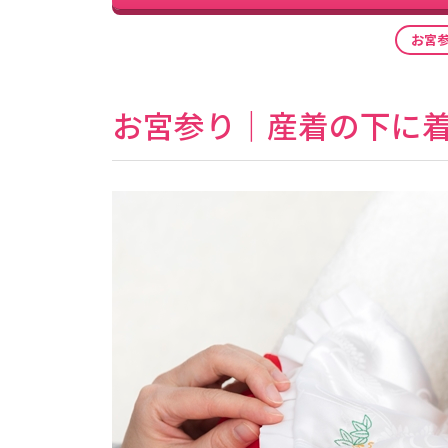
お宮
お宮参り｜産着の下に