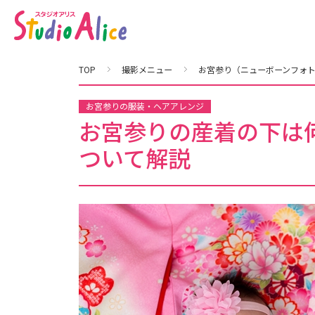
お
宮
参
り
の
産
着
TOP
撮影メニュー
お宮参り（ニューボーンフォ
の
下
は
何
お宮参りの服装・ヘアアレンジ
を
お宮参りの産着の下は
着
る
？
ついて解説
赤
ち
ゃ
ん
の
服
装
に
つ
い
て
解
説
｜
こ
ど
も