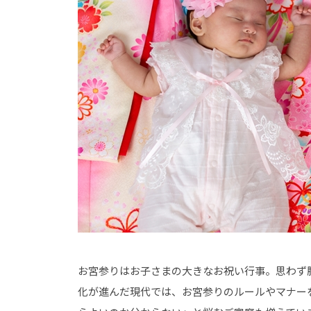
写
真
館
ス
タ
ジ
オ
ア
リ
ス
｜
写
真
ス
タ
ジ
オ
・
フ
ォ
ト
ス
タ
ジ
オ
お宮参りはお子さまの大きなお祝い行事。思わず
化が進んだ現代では、お宮参りのルールやマナー