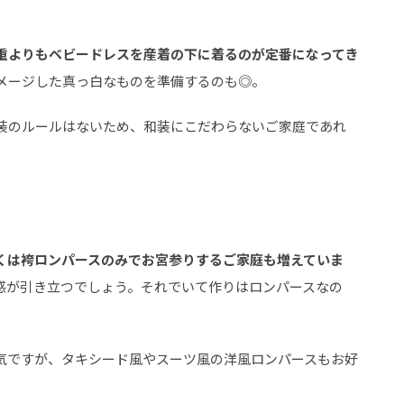
重よりもベビードレスを産着の下に着るのが定番になってき
メージした真っ白なものを準備するのも◎。
装のルールはないため、和装にこだわらないご家庭であれ
。
くは袴ロンパースのみでお宮参りするご家庭も増えていま
感が引き立つでしょう。それでいて作りはロンパースなの
。
気ですが、タキシード風やスーツ風の洋風ロンパースもお好