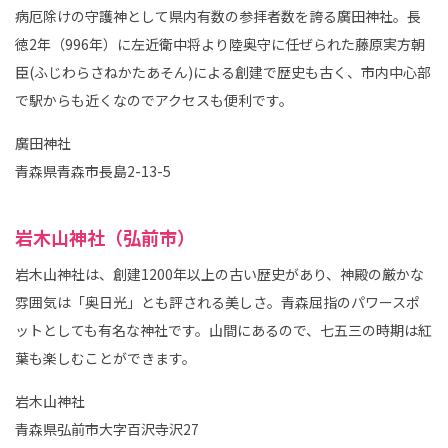
病厄除けの守護神として県内有数の参拝者数を誇る廣田神社。長
徳2年（996年）に左近衛中将より陸奥守に任ぜられた藤原実方朝
臣(ふじわらさねかたあそん)による創建で歴史も古く、市内中心部
で駅からも近くなのでアクセスも便利です。
廣田神社
青森県青森市長島2-13-5
岩木山神社（弘前市）
岩木山神社は、創建1200年以上の古い歴史があり、神殿の厳かな
雰囲気は「奥日光」とも評される美しさ。青森屈指のパワースポ
ットとしても有名な神社です。山間にあるので、七五三の時期は紅
葉も楽しむことができます。
岩木山神社
青森県弘前市大字百沢寺沢27