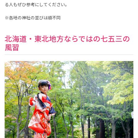
テ
る人もぜひ参考にしてください。
ィ
、
赤
※各地の神社の並びは順不同
ち
ゃ
ん
、
北海道・東北地方ならではの七五三の
こ
ど
風習
も
の
記
念
写
真
撮
影
な
ら
こ
ど
も
写
真
館
ス
タ
ジ
オ
ア
リ