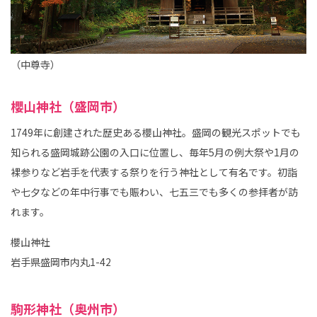
（中尊寺）
櫻山神社（盛岡市）
1749年に創建された歴史ある櫻山神社。盛岡の観光スポットでも
知られる盛岡城跡公園の入口に位置し、毎年5月の例大祭や1月の
裸参りなど岩手を代表する祭りを行う神社として有名です。初詣
や七夕などの年中行事でも賑わい、七五三でも多くの参拝者が訪
れます。
櫻山神社
岩手県盛岡市内丸1-42
駒形神社（奥州市）