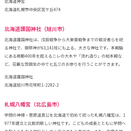
北海道神宮
北海道札幌市中央区宮ケ丘474
北海道護国神社（旭川市）
北海道護国神社は、戊辰戦争から大東亜戦争までの戦没者らを祀
る神社で、御祭神が63,141柱にも上る、大きな神社です。本殿脇
にある樹齢400年を超えるニレの大木や「流れ造り」の総本殿な
ど、荘厳な雰囲気の中で七五三のお参りを行うことができます。
北海道護国神社
北海道旭川市花咲町1-2282-2
札幌八幡宮（北広島市）
学問の神様・菅原道真公を北海道で初めて祀った札幌八幡宮は、1
977年建立と比較的新しい神社です。こどもの成長とともに学問へ