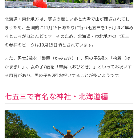
ス
｜
写
真
北海道・東北地方は、寒さの厳しい冬と大雪で山が閉ざされてし
ス
タ
まうため、全国的に11月15日あたりに行う七五三を1ヶ月ほど早め
ジ
オ
るところがほとんどです。そのため、北海道・東北地方の七五三
・
フ
の参拝のピークは10月15日頃とされています。
ォ
ト
ス
また、男女3歳を「髪置（かみおき）」、男の子5歳を「袴着（は
タ
ジ
かまぎ）」、女の子7歳を「帯解（おびとき）」といってお祝いす
オ
る風習があり、男の子も2回お祝いすることが多いようです。
七五三で有名な神社・北海道編