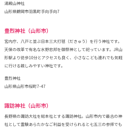
湯殿山神社
山形県鶴岡市羽黒町手向手向7
豊烈神社（山形市）
宮内庁、八戸と並ぶ日本三大打毬（だきゅう）を行う神社です。
天保の改革で有名な水野忠邦を御祭神として祀っています。JR山
形駅より徒歩10分とアクセスも良く、小さなこども連れでも気軽
に行ける親しみやすい神社です。
豊烈神社
山形県山形市桜町7-47
諏訪神社（山形市）
長野県の諏訪大社を総本社とする諏訪神社。山形市内で最古の神
社として霊験あらたかなご利益を受けられると七五三の参拝でも