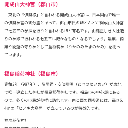
開成山大神宮（郡山市）
「東北のお伊勢様」と言われる開成山大神宮は、日本国内で唯一
の伊勢神宮の御分霊とあって、郡山市民のほとんどが開成山大神宮
で七五三の参拝を行うと言われるほど有名です。由緒正しき大社造
りの神殿で行われる七五三は厳かなものとなるでしょう。農業、商
業や開運の守り神として倉稲魂神（うかのみたまのかみ）を祀っ
ています。
福島稲荷神社（福島市）
寛和2年（987年）、陰陽師・安倍晴明（あべのせいめい）が東北
で唯一建立した神社が福島稲荷神社です。福島市の中心部にある
ので、多くの市民が参拝に訪れます。南と西の両参道には、高さ6.
4mの「ヒノキ大鳥居」が立っているのが特徴的です。
福島稲荷神社