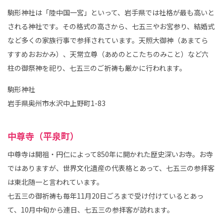
駒形神社は「陸中国一宮」といって、岩手県では社格が最も高いと
される神社です。その格式の高さから、七五三やお宮参り、結婚式
など多くの家族行事で参拝されています。天照大御神（あまてら
すすめおおかみ）、天常立尊（あめのとこたちのみこと）など六
柱の御祭神を祀り、七五三のご祈祷も厳かに行われます。
駒形神社
岩手県奥州市水沢中上野町1-83
中尊寺（平泉町）
中尊寺は開祖・円仁によって850年に開かれた歴史深いお寺。お寺
ではありますが、世界文化遺産の代表格とあって、七五三の参拝客
は東北随一と言われています。
七五三の御祈祷も毎年11月20日ごろまで受け付けているとあっ
て、10月中旬から連日、七五三の参拝客が訪れます。