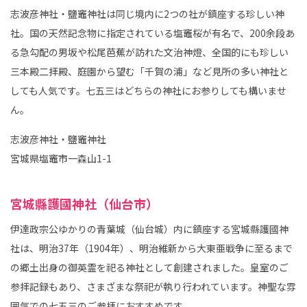
志波彦神社・鹽竈神社は同じ境内に2つの社が鎮座する珍しい神
社。国の天然記念物に指定されている塩竈桜が有名で、200余段あ
る急勾配の男坂や松尾芭蕉が訪れた文治神燈、全国的にも珍しい
三本殿二拝殿、庭園から望む「千賀の浦」など見所の多い神社と
しても人気です。七五三はどちらの神社にお参りしても構いませ
ん。
志波彦神社・鹽竈神社
宮城県塩竈市一森山1-1
宮城縣護國神社（仙台市）
伊達政宗公ゆかりの青葉城（仙台城）内に鎮座する宮城縣護國神
社は、明治37年（1904年）、明治維新から大東亜戦争に至るまで
の郷土出身の御英霊を祀る神社として創建されました。皇室のご
参拝記録もあり、さまざまな祭祀が執り行われています。神聖な雰
囲気での七五三のご参拝におすすめです。