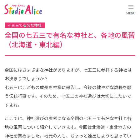
全
国
の
MENU
七
五
三
七五三で有名な神社
で
有
全国の七五三で有名な神社と、各地の風習
名
な
（北海道・東北編）
神
社
と
、
各
地
全国にはさまざまな神社がありますが、七五三に参拝する神社は
の
風
お決まりでしょうか？
習
（
七五三はこどもの成長を神様に報告し、今後の健やかな成長を願
北
海
う伝統行事です。そのため、七五三の神社選びは大切にしたいで
道
・
すよね。
東
北
編
ここでは、神社選びの参考になる全国の七五三で有名な神社と各
）
｜
地の風習について紹介していきます。今回は北海道・東北地方の
マ
タ
神社を集めました。地元の人も、ちょっと遠出しようと思ってい
ニ