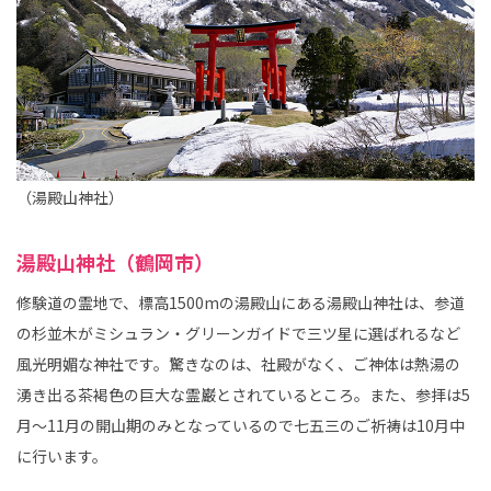
（湯殿山神社）
湯殿山神社（鶴岡市）
修験道の霊地で、標高1500mの湯殿山にある湯殿山神社は、参道
の杉並木がミシュラン・グリーンガイドで三ツ星に選ばれるなど
風光明媚な神社です。驚きなのは、社殿がなく、ご神体は熱湯の
湧き出る茶褐色の巨大な霊巌とされているところ。また、参拝は5
月～11月の開山期のみとなっているので七五三のご祈祷は10月中
に行います。