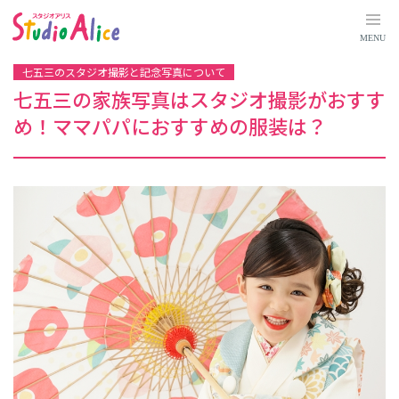
七
五
三
MENU
の
家
族
七五三のスタジオ撮影と記念写真について
写
真
七五三の家族写真はスタジオ撮影がおすす
は
ス
め！ママパパにおすすめの服装は？
タ
ジ
オ
撮
影
が
お
す
す
め
！
マ
マ
パ
パ
に
お
す
す
め
の
服