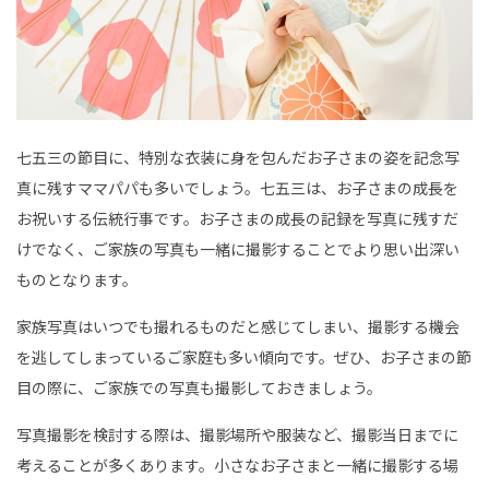
装
は
？
｜
こ
ど
も
写
真
館
七五三の節目に、特別な衣装に身を包んだお子さまの姿を記念写
ス
タ
真に残すママパパも多いでしょう。七五三は、お子さまの成長を
ジ
オ
お祝いする伝統行事です。お子さまの成長の記録を写真に残すだ
ア
リ
けでなく、ご家族の写真も一緒に撮影することでより思い出深い
ス
｜
ものとなります。
写
真
ス
家族写真はいつでも撮れるものだと感じてしまい、撮影する機会
タ
ジ
を逃してしまっているご家庭も多い傾向です。ぜひ、お子さまの節
オ
・
目の際に、ご家族での写真も撮影しておきましょう。
フ
ォ
ト
写真撮影を検討する際は、撮影場所や服装など、撮影当日までに
ス
タ
考えることが多くあります。小さなお子さまと一緒に撮影する場
ジ
オ