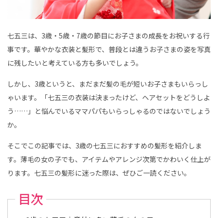
｜
こ
ど
も
写
七五三は、3歳・5歳・7歳の節目にお子さまの成長をお祝いする行
真
館
事です。華やかな衣装と髪形で、普段とは違うお子さまの姿を写真
ス
タ
に残したいと考えている方も多いでしょう。
ジ
オ
ア
しかし、3歳というと、まだまだ髪の毛が短いお子さまもいらっし
リ
ス
ゃいます。「七五三の衣装は決まったけど、ヘアセットをどうしよ
｜
写
う……」と悩んでいるママパパもいらっしゃるのではないでしょう
真
ス
か。
タ
ジ
オ
そこでこの記事では、3歳の七五三におすすめの髪形を紹介しま
・
フ
す。薄毛の女の子でも、アイテムやアレンジ次第でかわいく仕上が
ォ
ト
ります。七五三の髪形に迷った際は、ぜひご一読ください。
ス
タ
ジ
オ
目次