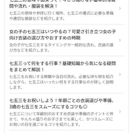
問や流れ・服装を解決！
七五三の意味や参拝に行く場所、七五三の儀式に必要な準備
や適切な服装などを紹介します。
女の子の七五三はいつやるの？可愛さ引き立つ女の子
向け衣装の選び方やおすすめの時期
女の子が七五三をするタイミングや一般的な流れ、衣装の選
び方などを紹介します。
七五三って何をする行事？基礎知識から気になる疑問
をまとめて解説！
七五三をお祝いする時期や当日の流れ、必要な持ち物を紹介
しながら、七五三はいったい何をする行事なのか詳しく説明
します。
七五三をお祝いしよう！年齢ごとの衣装選びや準備、
3歳の七五三をスムーズにするコツも◎
七五三について年齢別のおすすめ衣装や準備のポイントと併
せて、やんちゃ盛りのお子さまでも楽しく、かつスムーズに
お祝いの日を過ごせるコツを紹介します。