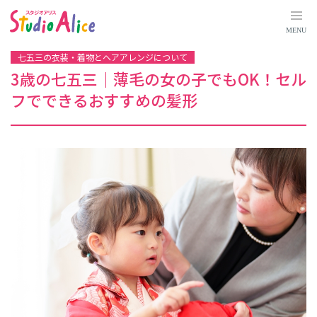
3
歳
の
MENU
七
五
三
七五三の衣装・着物とヘアアレンジについて
｜
薄
3歳の七五三｜薄毛の女の子でもOK！セル
毛
の
フでできるおすすめの髪形
女
の
子
で
も
O
K
！
セ
ル
フ
で
で
き
る
お
す
す
め
の
髪
形