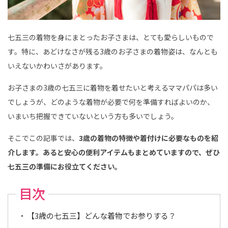
こ
ど
も
写
真
七五三の着物を身にまとったお子さまは、とても愛らしいもので
館
ス
す。特に、あどけなさが残る3歳のお子さまの着物姿は、なんとも
タ
ジ
いえないかわいさがあります。
オ
ア
リ
お子さまの3歳の七五三に着物を着せたいと考えるママパパは多い
ス
｜
でしょうが、どのような着物が必要で何を準備すればよいのか、
写
真
いまいち把握できていないという方も多いでしょう。
ス
タ
ジ
そこでこの記事では、
3歳の着物の特徴や着付けに必要なものを紹
オ
・
介します。あると安心の便利アイテムもまとめていますので、ぜひ
フ
ォ
七五三の準備にお役立てください。
ト
ス
タ
目次
ジ
オ
【3歳の七五三】どんな着物でお参りする？