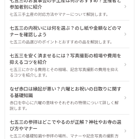
七五三のお食事会の手土産は何がおすすめ？主催者と
参加者別に紹介
七五三手土産の対応方法やマナーについて解説します。
七五三の内祝いには何を選ぶ？のし紙や金額などのマ
ナーを確認しよう
七五三の品選びのポイントとおすすめの品を解説します。
七五三を安く済ませるには？写真撮影の相場や費用を
抑えるコツを紹介
七五三にかかる費用とその相場、記念写真撮影の費用を抑え
るコツを紹介します。
なぜ赤口は縁起が悪い？六曜とお祝いの日取りに関す
る基礎知識
赤口を中心に六曜の意味やそれぞれの特徴について詳しく解
説します。
七五三の参拝はどこでやるのが正解？神社やお寺の選
び方やマナー
七五三の基礎知識や参拝の場所、マナーや記念写真の撮影方