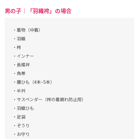
男の子｜「羽織袴」の場合
・着物（中着）
・羽織
・袴
・インナー
・長襦袢
・角帯
・腰ひも（4本~5本）
・半衿
・サスペンダー（袴の着崩れ防止用）
・羽織ひも
・足袋
・ぞうり
・お守り