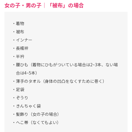
女の子・男の子｜「被布」の場合
・着物
・被布
・インナー
・長襦袢
・半衿
・腰ひも（着物にひもがついている場合は2~3本、ない場
合は4~5本）
・薄手のタオル（身体の凹凸をなくすために巻く）
・足袋
・ぞうり
・きんちゃく袋
・髪飾り（女の子の場合）
・へこ帯（なくてもよい）