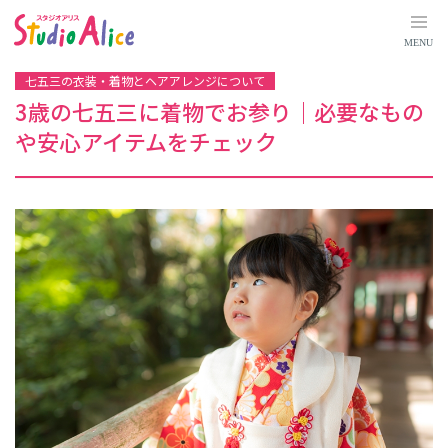
3
歳
の
MENU
七
五
三
七五三の衣装・着物とヘアアレンジについて
に
着
3歳の七五三に着物でお参り｜必要なもの
物
で
や安心アイテムをチェック
お
参
り
｜
必
要
な
も
の
や
安
心
ア
イ
テ
ム
を
チ
ェ
ッ
ク
｜