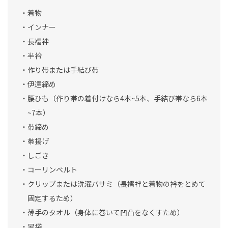
・着物
・インナー
・長襦袢
・半衿
・作り帯または手結び帯
・伊達締め
・腰ひも（作り帯の着付けなら4本~5本、手結び帯なら6本
~7本）
・帯締め
・帯揚げ
・しごき
・コーリンベルト
・クリップまたは洗濯バサミ（長襦袢と着物の衿をとめて
固定するため）
・薄手のタオル（身体に巻いて凹凸をなくすため）
・足袋