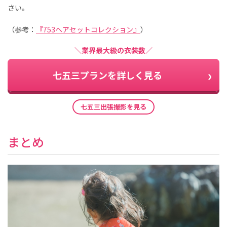
さい。
（参考：
『753ヘアセットコレクション』
）
＼業界最大級の衣装数／
七五三プランを詳しく見る
七五三出張撮影を見る
まとめ