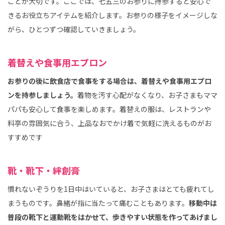
ことが大切です。ここでは、七五三のお参りに持参すると安心で
きるお役立ちアイテムを紹介します。お参りの様子をイメージしな
がら、ひとつずつ確認していきましょう。
着替えや食事用エプロン
お参りの後に飲食店で食事をする場合は、着替えや食事用エプロ
ンを持参しましょう。
着物を汚す心配がなくなり、お子さまもママ
パパも安心して食事を楽しめます。着替えの服は、レストランや
料亭の雰囲気に合う、上品なおでかけ着で気軽に洗えるものがお
すすめです
靴・靴下・絆創膏
慣れないぞうりを1日中はいていると、お子さまはとても疲れてし
まうものです。鼻緒が指に当たって痛むこともあります。
移動中は
普段の靴下と運動靴をはかせて、歩きやすい状態を作ってあげまし